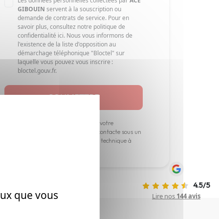
Les données personnelles collectées par
ACE
GIBOUIN
servent à la souscription ou
demande de contrats de service. Pour en
savoir plus, consultez notre politique de
confidentialité
ici
. Nous vous informons de
l'existence de la liste d'opposition au
démarchage téléphonique "Bloctel" sur
laquelle vous pouvez vous inscrire :
bloctel.gouv.fr
.
En renseignant les informations sur votre
déménagement nos experts vous recontacte sous un
jour ouvré et vous propose une visite technique à
votre domicile ou en visio-visite.
4.5/5
ceux que vous
Lire nos
144 avis